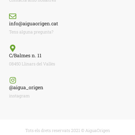
info@aiguaorigen.cat
Tens alguna pregunta?
C/Balmes n. 11
08450 Llinars del Vallès
@aigua_origen
instagram
Tots els drets reservats 2021 © AiguaOrigen