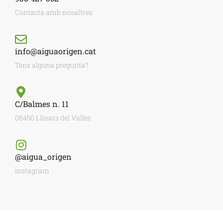
Contacta amb nosaltres
info@aiguaorigen.cat
Tens alguna pregunta?
C/Balmes n. 11
08450 Llinars del Vallès
@aigua_origen
instagram