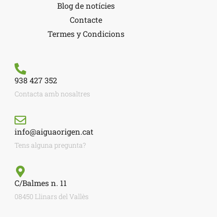
Blog de notícies
Contacte
Termes y Condicions
938 427 352
Contacta amb nosaltres
info@aiguaorigen.cat
Tens alguna pregunta?
C/Balmes n. 11
08450 Llinars del Vallès