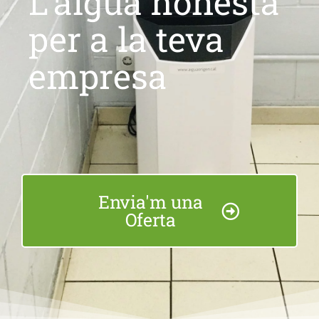
L'aigua honesta
per a la teva
empresa
Envia'm una
Oferta