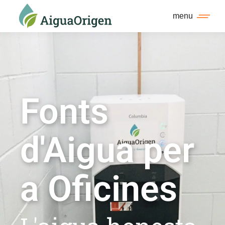
menu
Fonts
d'Aigua per
a Oficines