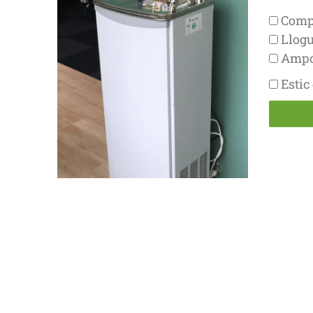
Compr
Llogu
Ampol
Estic