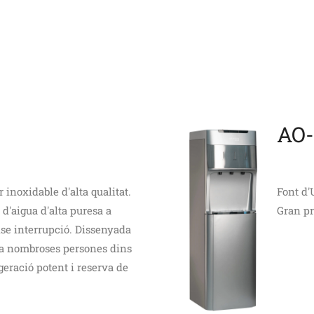
AO-
 inoxidable d'alta qualitat.
Font d'
d'aigua d'alta puresa a
Gran pr
se interrupció. Dissenyada
 a nombroses persones dins
eració potent i reserva de