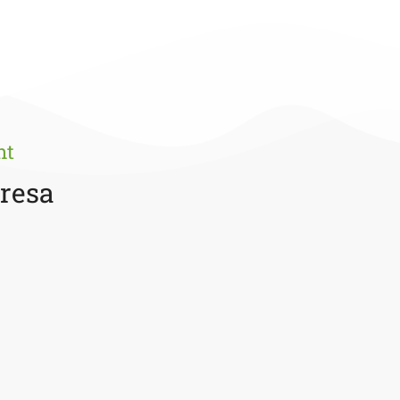
nt
presa