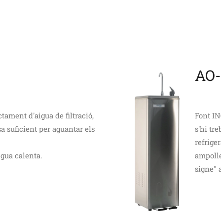
AO-
tament d'aigua de filtració,
Font IN
sa suficient per aguantar els
s'hi tr
refrige
aigua calenta.
ampolle
signe" 